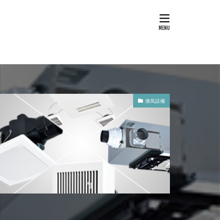
第三種換気
んあい
換気
フィルタ―
換気設備