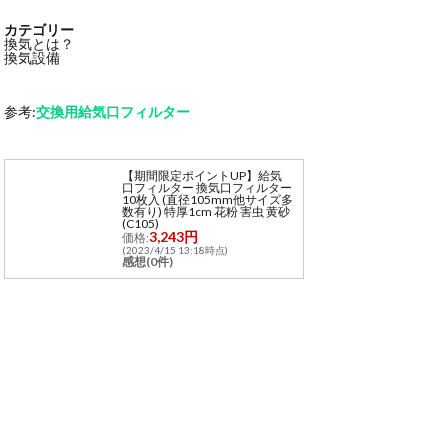
カテゴリー
換気とは？
換気設備
参考:
交換用給気口フィルター
【期間限定ポイントUP】給気
口フィルター 換気口フィルター
10枚入 (直径105mm他サイズ多
数有り) 特厚1cm 花粉 害虫 黄砂
(C105)
3,243円
価格:
(2023/4/15 13:18時点)
感想(0件)