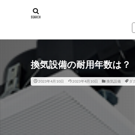
タグ
24時間換気
第一種換気
排気
必要換
ダクト
シッ
換気設備の耐用年数は？
2023年4月10日
2023年4月10日
換気設備
ダ