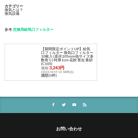
カテゴリー
換気とは？
換気設備
参考:
交換用給気口フィルター
【期間限定ポイントUP】給気
口フィルター 換気口フィルター
10枚入 (直径105mm他サイズ多
数有り) 特厚1cm 花粉 害虫 黄砂
(C105)
3,243円
価格:
(2023/4/15 13:18時点)
感想(0件)
お問い合わせ