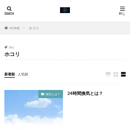
カテゴリー
HOME
ホコリ
タグ
TAG
ホコリ
24時間換気
換気回数
通気口
耐用年数
給気口
給気
第二種換気
第三種換気
新着順
人気順
第一種換気
種類
法定換気
換気量
換気設備
換気扇
換気口
じんあい
換気
24時間換気とは？
排気
必要換気量
建築基準法
常時換気
換気とは？
天井扇
レンジフード
ホコリ
フィルタ―
ダクト
シックハウス対策
コロナ対策
黄砂
検索