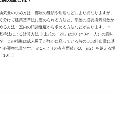
換気量の求め方は、部屋の種類や用途などにより異なりますが、
く分けて建築基準法に定められる方法と、部屋の必要換気回数か
める方法、室内の汚染進度から求める方法などがあります。 １．
基準法による計算方法 ※上式の「20」は20（m3/h・人）の意味
が、この根拠は成人男子が静かに座っている時のCO2排出量に基
た必要換気量です。 ※1人当りの占有面積が10（m2）を越える場
10 […]