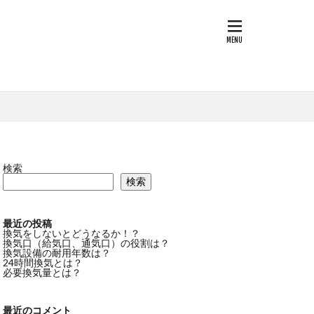
第三種換気
んあい
換気
フィルタ―
検索
検索
最近の投稿
換気をしないとどうなるか！？
換気口（給気口、通気口）の役割は？
換気設備の耐用年数は？
24時間換気とは？
必要換気量とは？
最近のコメント