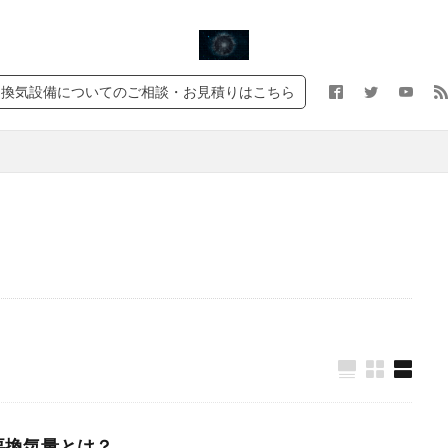
換気回数
通気口
耐用年数
給気口
給気
第二種換気
種類
法定換気
換気量
換気設備
換気扇
換気口
じ
換気設備についてのご相談・お見積りはこちら
気量
建築基準法
常時換気
天井扇
レンジフード
ホコリ
クハウス対策
コロナ対策
黄砂
検索
要換気量とは？