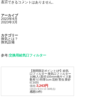
表示できるコメントはありません。
アーカイブ
2023年4月
2023年3月
カテゴリー
換気とは？
換気設備
参考:
交換用給気口フィルター
【期間限定ポイントUP】給気
口フィルター 換気口フィルター
10枚入 (直径105mm他サイズ多
数有り) 特厚1cm 花粉 害虫 黄砂
(C105)
3,243円
価格:
(2023/4/15 13:18時点)
感想(0件)