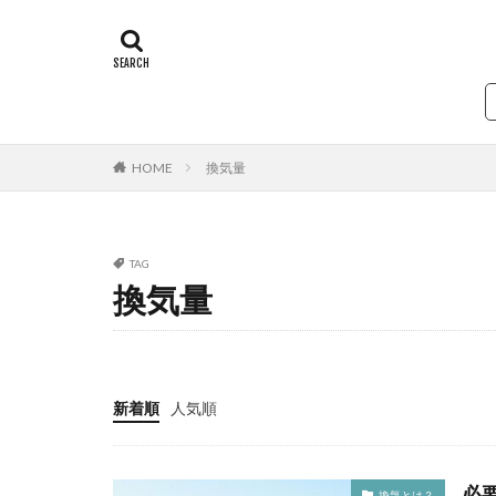
タグ
24時間換気
第一種換気
排気
必要換
ダクト
シッ
HOME
換気量
TAG
換気量
新着順
人気順
必
換気とは？