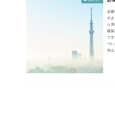
必要
大き
ら求
建築
です
づい
合は、