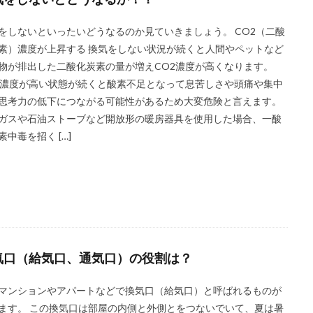
をしないといったいどうなるのか見ていきましょう。 CO2（二酸
素）濃度が上昇する 換気をしない状況が続くと人間やペットなど
物が排出した二酸化炭素の量が増えCO2濃度が高くなります。
2濃度が高い状態が続くと酸素不足となって息苦しさや頭痛や集中
思考力の低下につながる可能性があるため大変危険と言えます。
ガスや石油ストーブなど開放形の暖房器具を使用した場合、一酸
素中毒を招く […]
気口（給気口、通気口）の役割は？
マンションやアパートなどで換気口（給気口）と呼ばれるものが
ます。 この換気口は部屋の内側と外側とをつないでいて、夏は暑