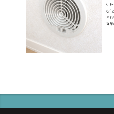
い外
な⁉
きれ
近年