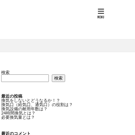
第三種換気
んあい
換気
フィルタ―
検索
検索
最近の投稿
換気をしないとどうなるか！？
換気口（給気口、通気口）の役割は？
換気設備の耐用年数は？
24時間換気とは？
必要換気量とは？
最近のコメント