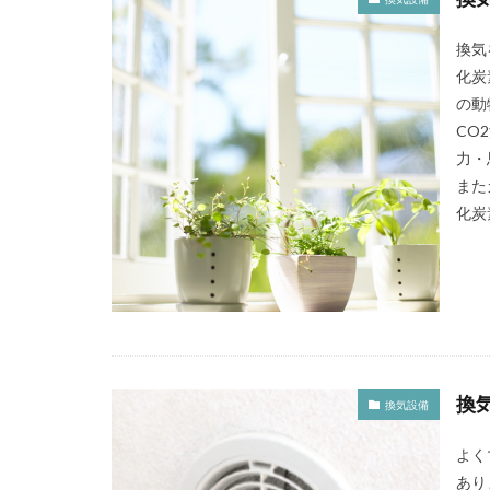
換気
化炭
の動
CO
力・
また
化炭
換
換気設備
よく
あり