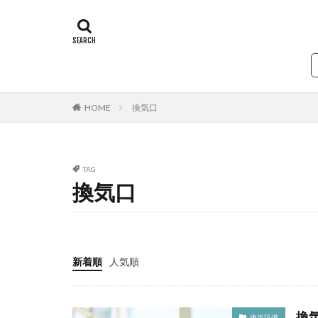
タグ
24時間換気
第一種換気
排気
必要換
ダクト
シッ
HOME
換気口
TAG
換気口
新着順
人気順
換
換気設備