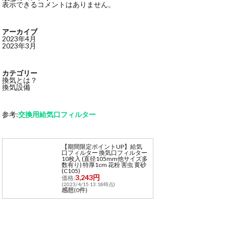
表示できるコメントはありません。
アーカイブ
2023年4月
2023年3月
カテゴリー
換気とは？
換気設備
参考:
交換用給気口フィルター
【期間限定ポイントUP】給気
口フィルター 換気口フィルター
10枚入 (直径105mm他サイズ多
数有り) 特厚1cm 花粉 害虫 黄砂
(C105)
3,243円
価格:
(2023/4/15 13:18時点)
感想(0件)