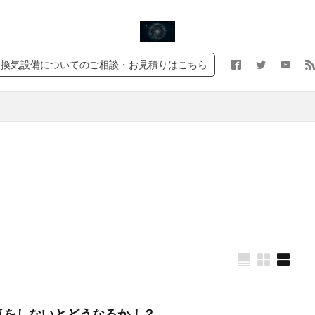
換気回数
通気口
耐用年数
給気口
給気
第二種換気
種類
法定換気
換気量
換気設備
換気扇
換気口
じ
換気設備についてのご相談・お見積りはこちら
気量
建築基準法
常時換気
天井扇
レンジフード
ホコリ
クハウス対策
コロナ対策
黄砂
検索
気をしないとどうなるか！？